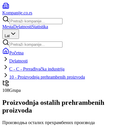
Kompanije
.co.rs
Mesta
Delatnosti
Statistika
Lat
Početna
Delatnosti
C - C - Prerađivačka industrija
10 - Proizvodnja prehrambenih proizvoda
108
Grupa
Proizvodnja ostalih prehrambenih
proizvoda
Производња осталих прехрамбених производа