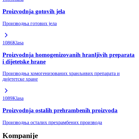
Proizvodnja gotovih jela
Производња готових јела
1086
Klasa
Proizvodnja homogenizovanih hranljivih preparata
i dijetetske hrane
Производња хомогенизованих хранљивих препарата и
дијететске хране
1089
Klasa
Proizvodnja ostalih prehrambenih proizvoda
Производња осталих прехрамбених производа
Kompanije