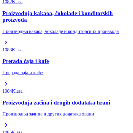
1082
Klasa
Proizvodnja kakaoa, čokolade i konditorskih
proizvoda
Производња какаоа, чоколаде и кондиторских производа
1083
Klasa
Prerada čaja i kafe
Прерада чаја и кафе
1084
Klasa
Proizvodnja začina i drugih dodataka hrani
Производња зачина и других додатака храни
1085
Klasa