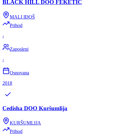
BLACK HILL DOO FEKETIĆ
MALI IĐOŠ
Prihod
-
Zaposleni
-
Osnovana
2018
Cedisha DOO Kuršumlija
KURŠUMLIJA
Prihod