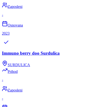
Zaposleni
-
Osnovana
2023
Immuno berry doo Surdulica
SURDULICA
Prihod
-
Zaposleni
-