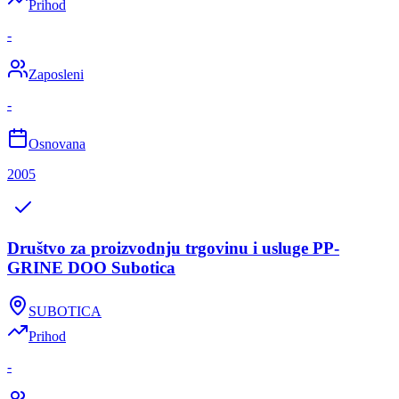
Prihod
-
Zaposleni
-
Osnovana
2005
Društvo za proizvodnju trgovinu i usluge PP-
GRINE DOO Subotica
SUBOTICA
Prihod
-