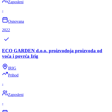
Zaposleni
-
Osnovana
2022
ECO GARDEN d.o.o. proizvodnja proizvoda od
voća i povrća Irig
IRIG
Prihod
-
Zaposleni
-