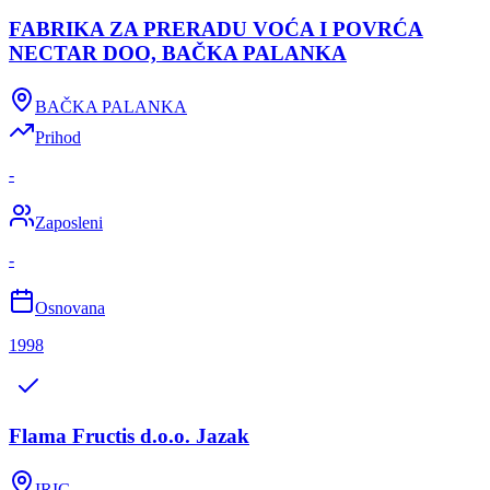
FABRIKA ZA PRERADU VOĆA I POVRĆA
NECTAR DOO, BAČKA PALANKA
BAČKA PALANKA
Prihod
-
Zaposleni
-
Osnovana
1998
Flama Fructis d.o.o. Jazak
IRIG