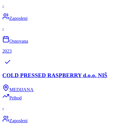
-
Zaposleni
-
Osnovana
2023
COLD PRESSED RASPBERRY d.o.o. NIŠ
MEDIJANA
Prihod
-
Zaposleni
-