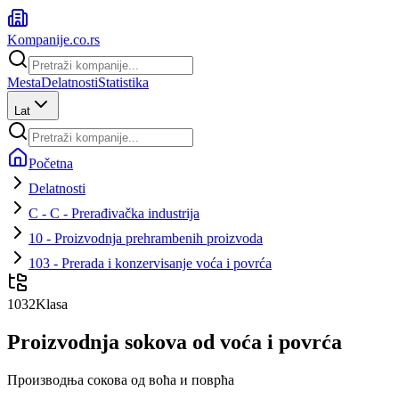
Kompanije
.co.rs
Mesta
Delatnosti
Statistika
Lat
Početna
Delatnosti
C - C - Prerađivačka industrija
10 - Proizvodnja prehrambenih proizvoda
103 - Prerada i konzervisanje voća i povrća
1032
Klasa
Proizvodnja sokova od voća i povrća
Производња сокова од воћа и поврћа