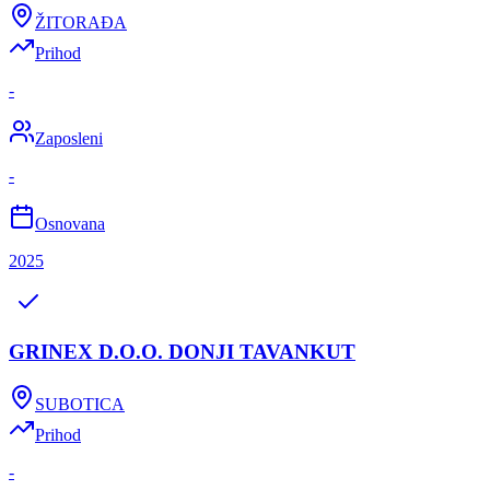
ŽITORAĐA
Prihod
-
Zaposleni
-
Osnovana
2025
GRINEX D.O.O. DONJI TAVANKUT
SUBOTICA
Prihod
-