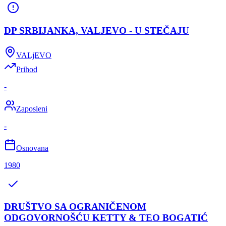
DP SRBIJANKA, VALJEVO - U STEČAJU
VALjEVO
Prihod
-
Zaposleni
-
Osnovana
1980
DRUŠTVO SA OGRANIČENOM
ODGOVORNOŠĆU KETTY & TEO BOGATIĆ