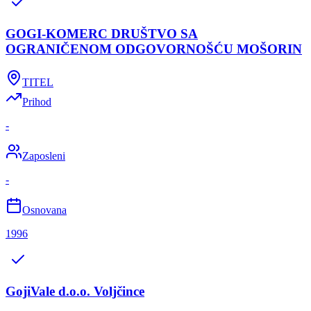
GOGI-KOMERC DRUŠTVO SA
OGRANIČENOM ODGOVORNOŠĆU MOŠORIN
TITEL
Prihod
-
Zaposleni
-
Osnovana
1996
GojiVale d.o.o. Voljčince