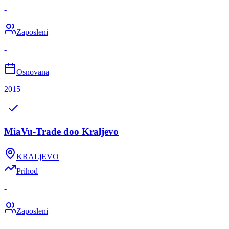
-
Zaposleni
-
Osnovana
2015
MiaVu-Trade doo Kraljevo
KRALjEVO
Prihod
-
Zaposleni
-