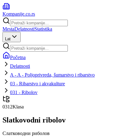
Kompanije
.co.rs
Mesta
Delatnosti
Statistika
Lat
Početna
Delatnosti
A - A - Poljoprivreda, šumarstvo i ribarstvo
03 - Ribarstvo i akvakulture
031 - Ribolov
0312
Klasa
Slatkovodni ribolov
Слатководни риболов