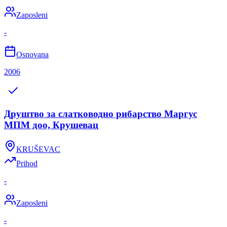
Zaposleni
-
Osnovana
2006
Друштво за слатководно рибарство Маргус
МПМ доо, Крушевац
KRUŠEVAC
Prihod
-
Zaposleni
-