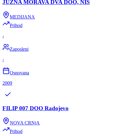
JUŽNA MORAVA DVA DOO, NIŠ
MEDIJANA
Prihod
-
Zaposleni
-
Osnovana
2009
FILIP 007 DOO Radojevo
NOVA CRNjA
Prihod