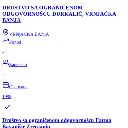
DRUŠTVO SA OGRANIČENOM
ODGOVORNOŠĆU DURKALIĆ, VRNJAČKA
BANJA
VRNjAČKA BANjA
Prihod
-
Zaposleni
-
Osnovana
1998
Društvo sa ograničenom odgovornošću Farma
Bavanište Zrenjanin