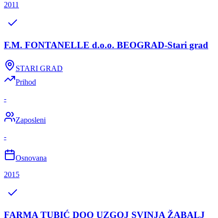
2011
F.M. FONTANELLE d.o.o. BEOGRAD-Stari grad
STARI GRAD
Prihod
-
Zaposleni
-
Osnovana
2015
FARMA TUBIĆ DOO UZGOJ SVINJA ŽABALJ