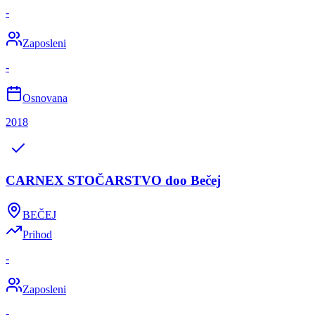
-
Zaposleni
-
Osnovana
2018
CARNEX STOČARSTVO doo Bečej
BEČEJ
Prihod
-
Zaposleni
-