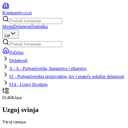
Kompanije
.co.rs
Mesta
Delatnosti
Statistika
Lat
Početna
Delatnosti
A - A - Poljoprivreda, šumarstvo i ribarstvo
01 - Poljoprivredna proizvodnja, lov i prateće uslužne delatnosti
014 - Uzgoj životinja
0146
Klasa
Uzgoj svinja
Узгој свиња