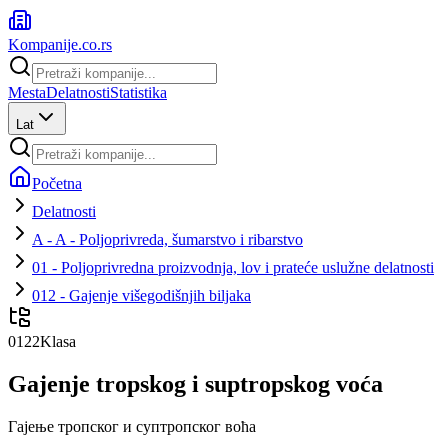
Kompanije
.co.rs
Mesta
Delatnosti
Statistika
Lat
Početna
Delatnosti
A - A - Poljoprivreda, šumarstvo i ribarstvo
01 - Poljoprivredna proizvodnja, lov i prateće uslužne delatnosti
012 - Gajenje višegodišnjih biljaka
0122
Klasa
Gajenje tropskog i suptropskog voća
Гајење тропског и суптропског воћа