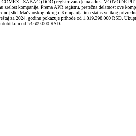
 . ŠABAC (DOO) registrovano je na adresi VOJVODE PUTNIKA 6
ovnu zrelost kompanije. Prema APR registru, pretežna delatnost ove k
 Mačvanskog okruga. Kompanija ima status velikog privrednog sub
 izveštaj za 2024. godinu pokazuje prihode od 1.819.398.000 RSD. Uku
to dobitkom od 53.609.000 RSD.