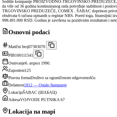
Sedište kompanije PROIZVODNO-TRGOVINSKO PREDUZEĆE, COMEX
da više od 36 godina kontinuiranog rada potvrđuje stabilnost i posl
TRGOVINSKO PREDUZEĆE, COMEX . ŠABAC doprinosi privrednoj slici
obuhvata 6 računa upisanih u registar NBS. Pored toga, finansijski
998.491.000 RSD. Godina je završena sa pozitivnim rezultatom i ne
Osnovni podaci
Matični broj
07383070
PIB
100111541
Osnivanje
6. април 1990.
Zaposleni
125
Pravna forma
Društvo sa ograničenom odgovornošću
Delatnost
1812
—
Ostalo štampanje
Lokacija
ŠABAC
(
ШАБАЦ
)
Adresa
VOJVODE PUTNIKA 67
Lokacija na mapi