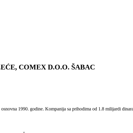
ĆE, COMEX D.O.O. ŠABAC
osnovna 1990. godine. Kompanija sa prihodima od 1.8 milijardi dinara s