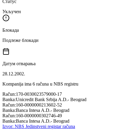
Статус
Укључен
Блокада
Подлеже блокади
Датум отварања
28.12.2002.
Kompanija ima
6
računa u NBS registru
Račun:
170-0030023579000-17
Banka:
Unicredit Bank Srbija A.D.- Beograd
Račun:
160-0000000213602-52
Banka:
Banca Intesa A.D.- Beograd
Račun:
160-0000000302746-49
Banka:
Banca Intesa A.D.- Beograd
Izvor: NBS Jedinstveni registar računa