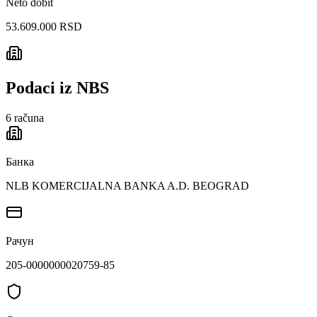
Neto dobit
53.609.000 RSD
Podaci iz NBS
6
računa
Банка
NLB KOMERCIJALNA BANKA A.D. BEOGRAD
Рачун
205-0000000020759-85