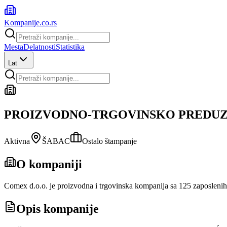
Kompanije
.co.rs
Mesta
Delatnosti
Statistika
Lat
PROIZVODNO-TRGOVINSKO PREDUZE
Aktivna
ŠABAC
Ostalo štampanje
O kompaniji
Comex d.o.o. je proizvodna i trgovinska kompanija sa 125 zaposlenih 
Opis kompanije