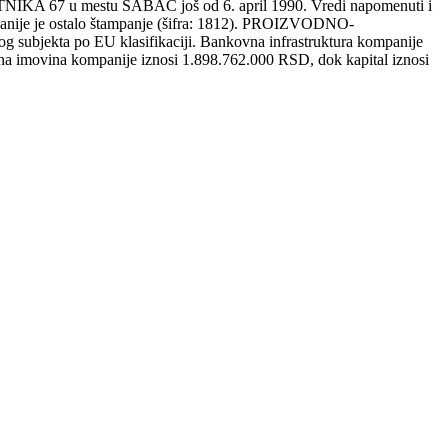
7 u mestu ŠABAC još od 6. april 1990. Vredi napomenuti i
ompanije je ostalo štampanje (šifra: 1812). PROIZVODNO-
jekta po EU klasifikaciji. Bankovna infrastruktura kompanije
pna imovina kompanije iznosi 1.898.762.000 RSD, dok kapital iznosi