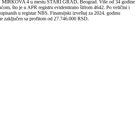
UN MIRKOVA 4 u mestu STARI GRAD, Beograd. Više od 34 godine
om, što je u APR registru evidentirano šifrom 4642. Po veličini i
sanih u registar NBS. Finansijski izveštaj za 2024. godinu
e zaključen sa profitom od 27.746.000 RSD.