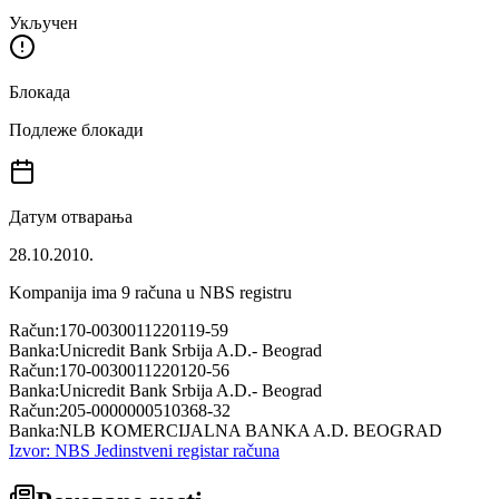
Укључен
Блокада
Подлеже блокади
Датум отварања
28.10.2010.
Kompanija ima
9
računa u NBS registru
Račun:
170-0030011220119-59
Banka:
Unicredit Bank Srbija A.D.- Beograd
Račun:
170-0030011220120-56
Banka:
Unicredit Bank Srbija A.D.- Beograd
Račun:
205-0000000510368-32
Banka:
NLB KOMERCIJALNA BANKA A.D. BEOGRAD
Izvor: NBS Jedinstveni registar računa