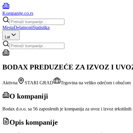
Kompanije
.co.rs
Mesta
Delatnosti
Statistika
Lat
BODAX PREDUZEĆE ZA IZVOZ I UVO
Aktivna
STARI GRAD
Trgovina na veliko odećom i obućom
O kompaniji
Bodax d.o.o. sa 56 zaposlenih je kompanija za uvoz i izvoz tekstilnih
Opis kompanije