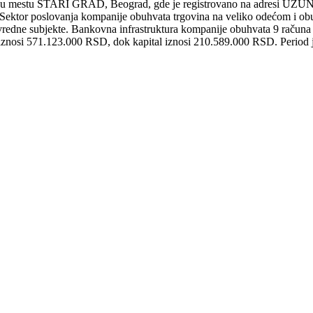
u mestu STARI GRAD, Beograd, gde je registrovano na adresi UZ
. Sektor poslovanja kompanije obuhvata trgovina na veliko odećom i obuć
e subjekte. Bankovna infrastruktura kompanije obuhvata 9 računa upi
nosi 571.123.000 RSD, dok kapital iznosi 210.589.000 RSD. Period j