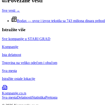
Povezane vesti
Sve vesti →
Bodax — uvoz i izvoz tekstila sa 743 miliona dinara prihod
Istražite više
Sve kompanije u
STARI GRAD
Kompanije
Ista delatnost
Trgovina na veliko odećom i obućom
Sva mesta
Istražite ostale lokacije
Kompanije
.co.rs
Sva mesta
Delatnosti
Statistika
Pretraga