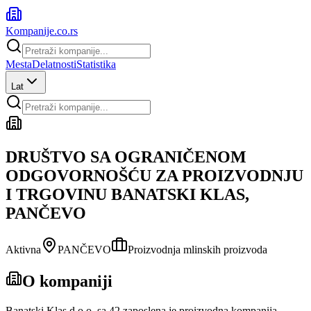
Kompanije
.co.rs
Mesta
Delatnosti
Statistika
Lat
DRUŠTVO SA OGRANIČENOM
ODGOVORNOŠĆU ZA PROIZVODNJU
I TRGOVINU BANATSKI KLAS,
PANČEVO
Aktivna
PANČEVO
Proizvodnja mlinskih proizvoda
O kompaniji
Banatski Klas d.o.o. sa 42 zaposlena je proizvodna kompanija.