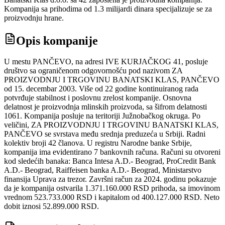
Kompanija sa prihodima od 1.3 milijardi dinara specijalizuje se za
proizvodnju hrane.
Opis kompanije
U mestu PANČEVO, na adresi IVE KURJAČKOG 41, posluje
društvo sa ograničenom odgovornošću pod nazivom ZA
PROIZVODNJU I TRGOVINU BANATSKI KLAS, PANČEVO
od 15. decembar 2003. Više od 22 godine kontinuiranog rada
potvrđuje stabilnost i poslovnu zrelost kompanije. Osnovna
delatnost je proizvodnja mlinskih proizvoda, sa šifrom delatnosti
1061. Kompanija posluje na teritoriji Južnobačkog okruga. Po
veličini, ZA PROIZVODNJU I TRGOVINU BANATSKI KLAS,
PANČEVO se svrstava među srednja preduzeća u Srbiji. Radni
kolektiv broji 42 članova. U registru Narodne banke Srbije,
kompanija ima evidentirano 7 bankovnih računa. Računi su otvoreni
kod sledećih banaka: Banca Intesa A.D.- Beograd, ProCredit Bank
A.D.- Beograd, Raiffeisen banka A.D.- Beograd, Ministarstvo
finansija Uprava za trezor. Završni račun za 2024. godinu pokazuje
da je kompanija ostvarila 1.371.160.000 RSD prihoda, sa imovinom
vrednom 523.733.000 RSD i kapitalom od 400.127.000 RSD. Neto
dobit iznosi 52.899.000 RSD.