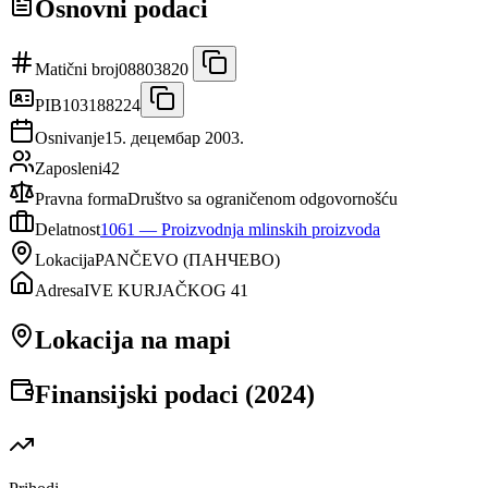
Osnovni podaci
Matični broj
08803820
PIB
103188224
Osnivanje
15. децембар 2003.
Zaposleni
42
Pravna forma
Društvo sa ograničenom odgovornošću
Delatnost
1061
—
Proizvodnja mlinskih proizvoda
Lokacija
PANČEVO
(
ПАНЧЕВО
)
Adresa
IVE KURJAČKOG 41
Lokacija na mapi
Finansijski podaci (
2024
)