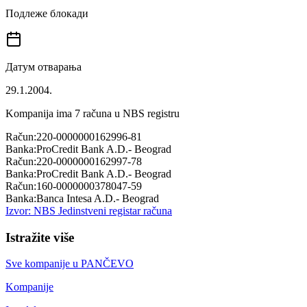
Подлеже блокади
Датум отварања
29.1.2004.
Kompanija ima
7
računa u NBS registru
Račun:
220-0000000162996-81
Banka:
ProCredit Bank A.D.- Beograd
Račun:
220-0000000162997-78
Banka:
ProCredit Bank A.D.- Beograd
Račun:
160-0000000378047-59
Banka:
Banca Intesa A.D.- Beograd
Izvor: NBS Jedinstveni registar računa
Istražite više
Sve kompanije u
PANČEVO
Kompanije