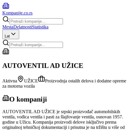
Kompanije
.co.rs
Mesta
Delatnosti
Statistika
Lat
AUTOVENTIL AD UŽICE
Aktivna
UŽICE
Proizvodnja ostalih delova i dodatne opreme
za motorna vozila
O kompaniji
AUTOVENTIL AD UŽICE je srpski proizvođač automobilskih
ventila, vođica ventila i pasti za šlajfovanje ventila, osnovan 1957.
godine u Užicu. Kompanija proizvodi delove isključivo prema
originalnoj tehničkoj dokumentaciji i prisutna je na tržištu u više od