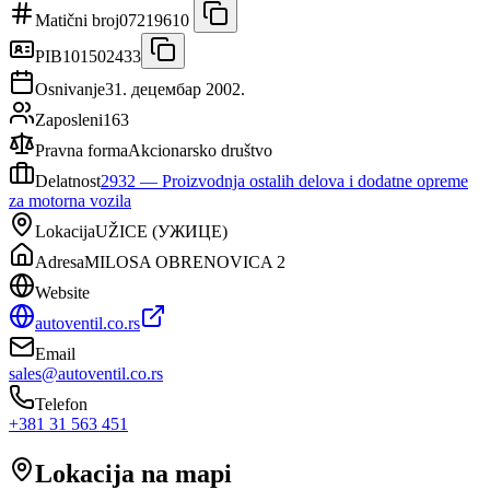
Matični broj
07219610
PIB
101502433
Osnivanje
31. децембар 2002.
Zaposleni
163
Pravna forma
Akcionarsko društvo
Delatnost
2932
—
Proizvodnja ostalih delova i dodatne opreme
za motorna vozila
Lokacija
UŽICE
(
УЖИЦЕ
)
Adresa
MILOSA OBRENOVICA 2
Website
autoventil.co.rs
Email
sales@autoventil.co.rs
Telefon
+381 31 563 451
Lokacija na mapi