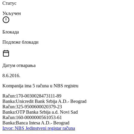
Статус
Укључен
Блокада
Подлеже блокади
Датум отварања
8.6.2016.
Kompanija ima
5
računa u NBS registru
Račun:
170-0030028473111-89
Banka:
Unicredit Bank Srbija A.D.- Beograd
Račun:
325-9500600020379-23
Banka:
OTP Banka Srbija a.d. Novi Sad
Račun:
160-0000000561053-61
Banka:
Banca Intesa A.D.- Beograd
Izvor: NBS Jedinstveni registar računa