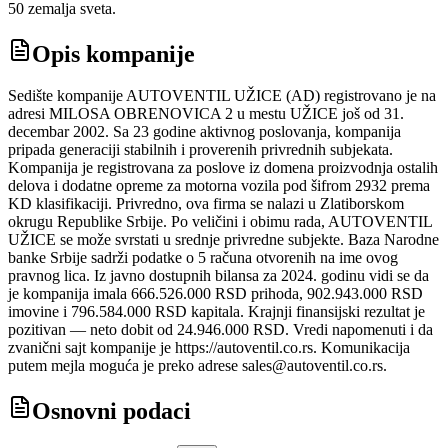
50 zemalja sveta.
Opis kompanije
Sedište kompanije AUTOVENTIL UŽICE (AD) registrovano je na
adresi MILOSA OBRENOVICA 2 u mestu UŽICE još od 31.
decembar 2002. Sa 23 godine aktivnog poslovanja, kompanija
pripada generaciji stabilnih i proverenih privrednih subjekata.
Kompanija je registrovana za poslove iz domena proizvodnja ostalih
delova i dodatne opreme za motorna vozila pod šifrom 2932 prema
KD klasifikaciji. Privredno, ova firma se nalazi u Zlatiborskom
okrugu Republike Srbije. Po veličini i obimu rada, AUTOVENTIL
UŽICE se može svrstati u srednje privredne subjekte. Baza Narodne
banke Srbije sadrži podatke o 5 računa otvorenih na ime ovog
pravnog lica. Iz javno dostupnih bilansa za 2024. godinu vidi se da
je kompanija imala 666.526.000 RSD prihoda, 902.943.000 RSD
imovine i 796.584.000 RSD kapitala. Krajnji finansijski rezultat je
pozitivan — neto dobit od 24.946.000 RSD. Vredi napomenuti i da
zvanični sajt kompanije je https://autoventil.co.rs. Komunikacija
putem mejla moguća je preko adrese sales@autoventil.co.rs.
Osnovni podaci