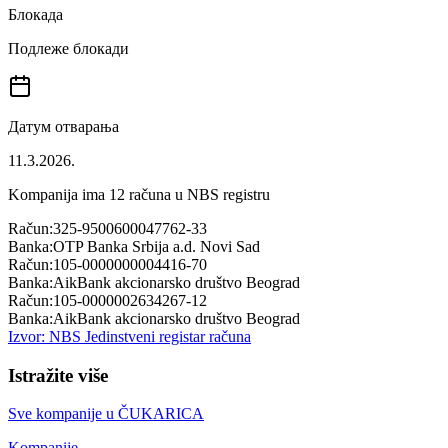
Блокада
Подлеже блокади
Датум отварања
11.3.2026.
Kompanija ima
12
računa u NBS registru
Račun:
325-9500600047762-33
Banka:
OTP Banka Srbija a.d. Novi Sad
Račun:
105-0000000004416-70
Banka:
AikBank akcionarsko društvo Beograd
Račun:
105-0000002634267-12
Banka:
AikBank akcionarsko društvo Beograd
Izvor: NBS Jedinstveni registar računa
Istražite više
Sve kompanije u
ČUKARICA
Kompanije