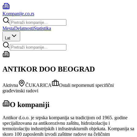
Kompanije
.co.rs
Mesta
Delatnosti
Statistika
Lat
ANTIKOR DOO BEOGRAD
Aktivna
ČUKARICA
Ostali nepomenuti specifični
građevinski radovi
O kompaniji
Antikor d.o.o. je srpska kompanija sa tradicijom od 1965. godine
specijalizovana za antikorozivnu zaštitu, hidroizolaciju i
termoizolaciju industrijskih i infrastrukturnih objekata. Kompanija sa
skoro 100 zaposlenih izvodi zaštitne radove na čeličnim