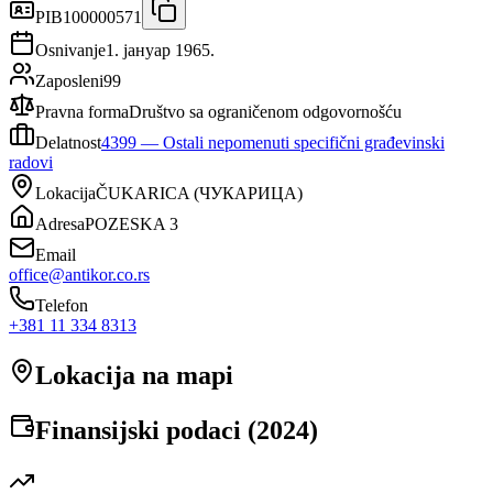
PIB
100000571
Osnivanje
1. јануар 1965.
Zaposleni
99
Pravna forma
Društvo sa ograničenom odgovornošću
Delatnost
4399
—
Ostali nepomenuti specifični građevinski
radovi
Lokacija
ČUKARICA
(
ЧУКАРИЦА
)
Adresa
POZESKA 3
Email
office@antikor.co.rs
Telefon
+381 11 334 8313
Lokacija na mapi
Finansijski podaci (
2024
)