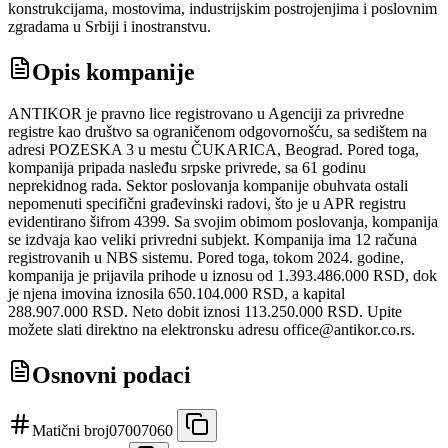
konstrukcijama, mostovima, industrijskim postrojenjima i poslovnim
zgradama u Srbiji i inostranstvu.
Opis kompanije
ANTIKOR je pravno lice registrovano u Agenciji za privredne
registre kao društvo sa ograničenom odgovornošću, sa sedištem na
adresi POZESKA 3 u mestu ČUKARICA, Beograd. Pored toga,
kompanija pripada nasleđu srpske privrede, sa 61 godinu
neprekidnog rada. Sektor poslovanja kompanije obuhvata ostali
nepomenuti specifični građevinski radovi, što je u APR registru
evidentirano šifrom 4399. Sa svojim obimom poslovanja, kompanija
se izdvaja kao veliki privredni subjekt. Kompanija ima 12 računa
registrovanih u NBS sistemu. Pored toga, tokom 2024. godine,
kompanija je prijavila prihode u iznosu od 1.393.486.000 RSD, dok
je njena imovina iznosila 650.104.000 RSD, a kapital
288.907.000 RSD. Neto dobit iznosi 113.250.000 RSD. Upite
možete slati direktno na elektronsku adresu office@antikor.co.rs.
Osnovni podaci
Matični broj
07007060