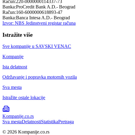
Račun:
220-0000000114337-73
Banka:
ProCredit Bank A.D.- Beograd
Račun:
160-6000000618893-47
Banka:
Banca Intesa A.D.- Beograd
Izvor: NBS Jedinstveni registar računa
Istražite više
Sve kompanije u
SAVSKI VENAC
Kompanije
Ista delatnost
Održavanje i popravka motornih vozila
Sva mesta
Istražite ostale lokacije
Kompanije
.co.rs
Sva mesta
Delatnosti
Statistika
Pretraga
©
2026
Kompanije.co.rs