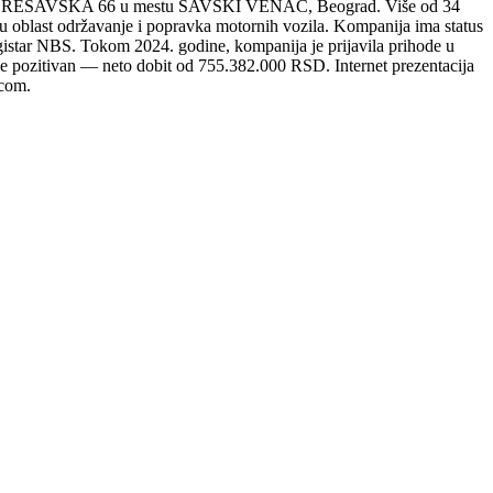
esi RESAVSKA 66 u mestu SAVSKI VENAC, Beograd. Više od 34
 u oblast održavanje i popravka motornih vozila. Kompanija ima status
gistar NBS. Tokom 2024. godine, kompanija je prijavila prihode u
je pozitivan — neto dobit od 755.382.000 RSD. Internet prezentacija
.com.