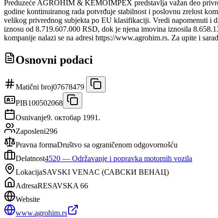
Preduzeće AGROHIM & KEMOIMPEX predstavlja važan deo privre
godine kontinuiranog rada potvrđuje stabilnost i poslovnu zrelost ko
velikog privrednog subjekta po EU klasifikaciji. Vredi napomenuti i
iznosu od 8.719.607.000 RSD, dok je njena imovina iznosila 8.658.13
kompanije nalazi se na adresi https://www.agrohim.rs. Za upite i sa
Osnovni podaci
Matični broj
07678479
PIB
100502068
Osnivanje
9. октобар 1991.
Zaposleni
296
Pravna forma
Društvo sa ograničenom odgovornošću
Delatnost
4520
—
Održavanje i popravka motornih vozila
Lokacija
SAVSKI VENAC
(
САВСКИ ВЕНАЦ
)
Adresa
RESAVSKA 66
Website
www.agrohim.rs