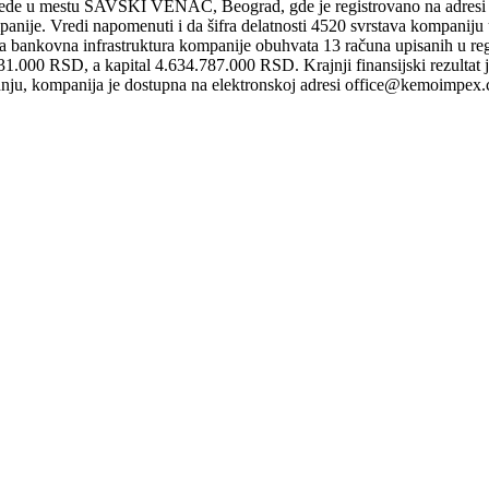
de u mestu SAVSKI VENAC, Beograd, gde je registrovano na adr
mpanije. Vredi napomenuti i da šifra delatnosti 4520 svrstava kompaniju
 da bankovna infrastruktura kompanije obuhvata 13 računa upisanih u re
1.000 RSD, a kapital 4.634.787.000 RSD. Krajnji finansijski rezultat 
radnju, kompanija je dostupna na elektronskoj adresi office@kemoimpex