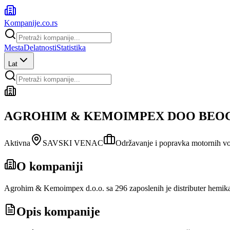
Kompanije
.co.rs
Mesta
Delatnosti
Statistika
Lat
AGROHIM & KEMOIMPEX DOO BEOGR
Aktivna
SAVSKI VENAC
Održavanje i popravka motornih vo
O kompaniji
Agrohim & Kemoimpex d.o.o. sa 296 zaposlenih je distributer hemikali
Opis kompanije